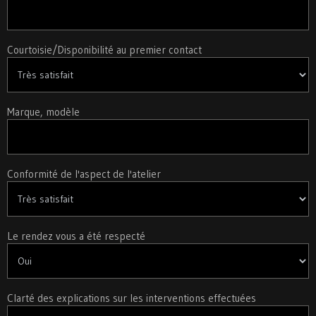
SAV
humain,
ne
remplissez
pas ce
Courtoisie/Disponibilité au premier contact
champ.
Marque, modèle
Conformité de l'aspect de l'atelier
Le rendez vous a été respecté
Clarté des explications sur les interventions effectuées